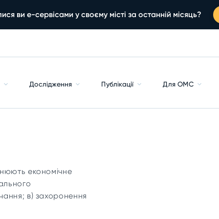
ися ви е-сервісами у своєму місті за останній місяць?
с
Дослідження
Публікації
Для ОМС
днюють економічне
рального
чання; в) захоронення