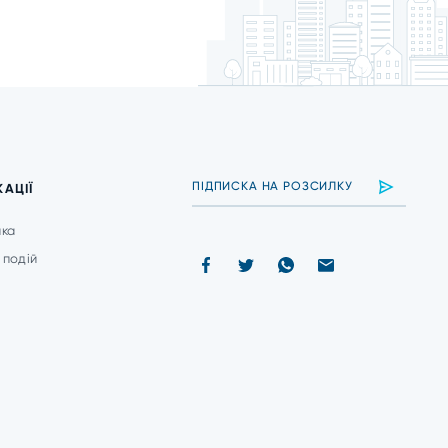
КАЦІЇ
ика
 подій
и