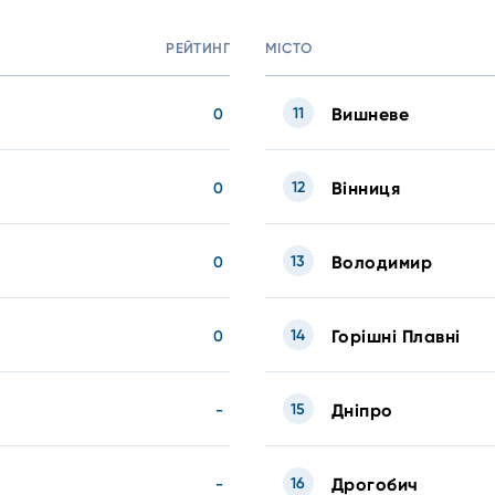
РЕЙТИНГ
МІСТО
11
Вишневе
0
12
Вінниця
0
13
Володимир
0
14
Горішні Плавні
0
15
Дніпро
-
16
Дрогобич
-