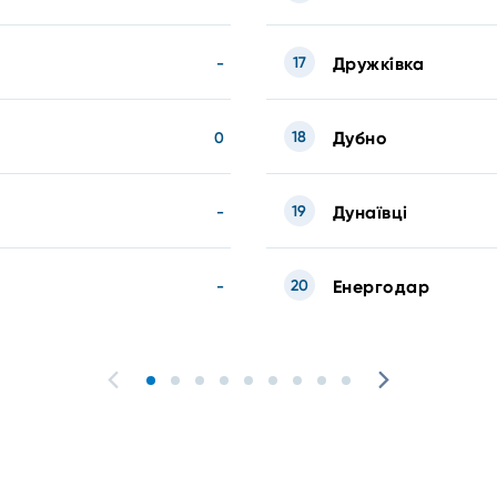
17
Дружкі́вка
-
18
Дубно
0
19
Дунаївці
-
20
Енергодар
-