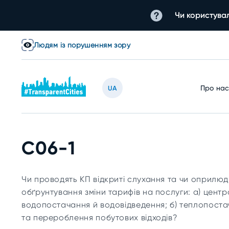
Чи користувал
Людям із порушенням зору
Про на
UA
C06-1
Чи проводять КП відкриті слухання та чи оприлю
обґрунтування зміни тарифів на послуги: а) цент
водопостачання й водовідведення; б) теплопоста
та перероблення побутових відходів?