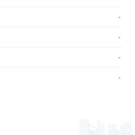
-
-
-
-