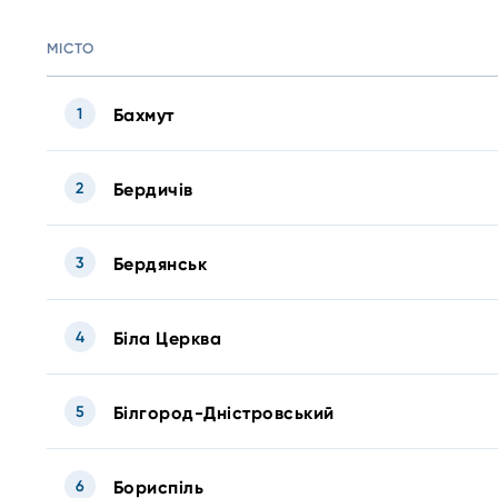
МІСТО
1
Бахмут
2
Бердичів
3
Бердянськ
4
Біла Церква
5
Білгород-Дністровський
6
Бориспіль