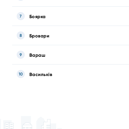
7
Боярка
8
Бровари
9
Вараш
10
Васильків