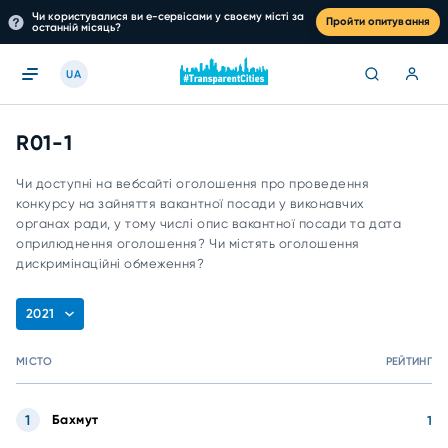
Чи користувалися ви е-сервісами у своєму місті за
Пройти опитування
останній місяць?
UA
R01-1
Чи доступні на вебсайті оголошення про проведення
конкурсу на зайняття вакантної посади у виконавчих
органах ради, у тому числі опис вакантної посади та дата
оприлюднення оголошення? Чи містять оголошення
дискримінаційні обмеження?
2021
МІСТО
РЕЙТИНГ
1
Бахмут
1