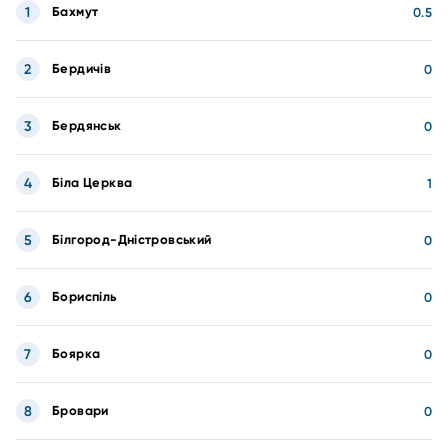
1
Бахмут
0.5
2
Бердичів
0
3
Бердянськ
0
4
Біла Церква
1
5
Білгород-Дністровський
0
6
Бориспіль
0
7
Боярка
0
8
Бровари
0