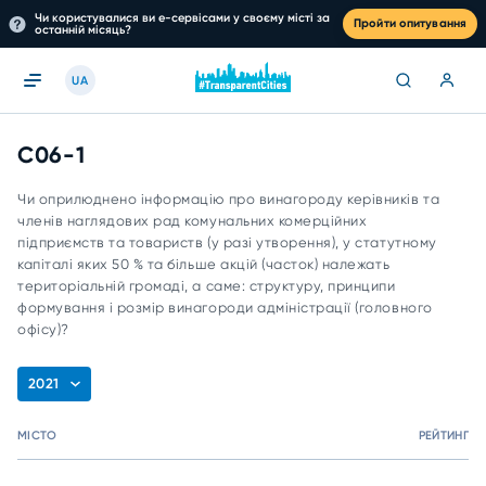
Чи користувалися ви е-сервісами у своєму місті за
Пройти опитування
останній місяць?
UA
C06-1
Чи оприлюднено інформацію про винагороду керівників та
членів наглядових рад комунальних комерційних
підприємств та товариств (у разі утворення), у статутному
капіталі яких 50 % та більше акцій (часток) належать
територіальній громаді, а саме: структуру, принципи
формування і розмір винагороди адміністрації (головного
офісу)?
2021
МІСТО
РЕЙТИНГ