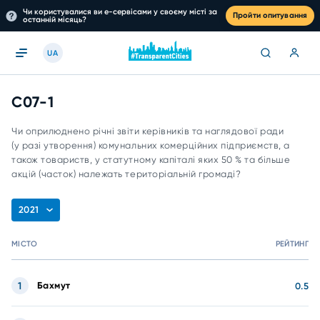
Чи користувалися ви е-сервісами у своєму місті за
Пройти опитування
останній місяць?
UA
C07-1
Чи оприлюднено річні звіти керівників та наглядової ради
(у разі утворення) комунальних комерційних підприємств, а
також товариств, у статутному капіталі яких 50 % та більше
акцій (часток) належать територіальній громаді?
2021
МІСТО
РЕЙТИНГ
1
Бахмут
0.5