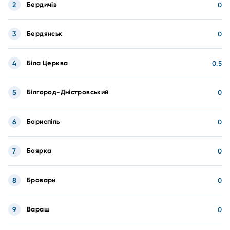
2
Бердичів
0
3
Бердянськ
0
4
Біла Церква
0.5
5
Білгород-Дністровський
0
6
Бориспіль
0
7
Боярка
0
8
Бровари
0
9
Вараш
0