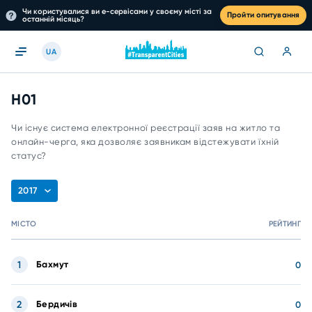
Чи користувалися ви е-сервісами у своєму місті за
Пройти опитування
останній місяць?
UA
H01
Чи існує система електронної реєстрації заяв на житло та
онлайн-черга, яка дозволяє заявникам відстежувати їхній
статус?
2017
МІСТО
РЕЙТИНГ
1
Бахмут
0
2
Бердичів
0