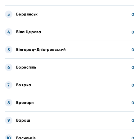
3
Бердянськ
0
4
Біла Церква
0
5
Білгород-Дністровський
0
6
Бориспіль
0
7
Боярка
0
8
Бровари
0
9
Вараш
0
10
Васильків
0