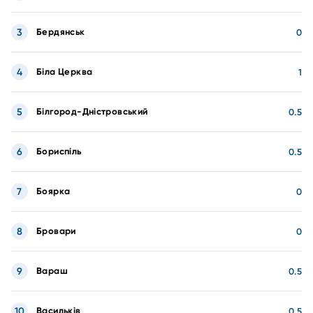
3
Бердянськ
0
4
Біла Церква
1
5
Білгород-Дністровський
0.5
6
Бориспіль
0.5
7
Боярка
0
8
Бровари
0
9
Вараш
0.5
10
Васильків
0.5