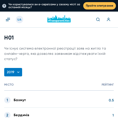
Чи користувалися ви е-сервісами у своєму місті за
Пройти опитування
останній місяць?
UA
H01
Чи існує система електронної реєстрації заяв на житло та
онлайн-черга, яка дозволяє заявникам відстежувати їхній
статус?
2019
МІСТО
РЕЙТИНГ
1
Бахмут
0.5
2
Бердичів
1