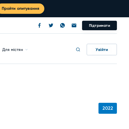
Пройти опитування
Підтримати
Увійти
Для містян
2022