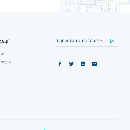
КАЦІЇ
ика
 подій
и