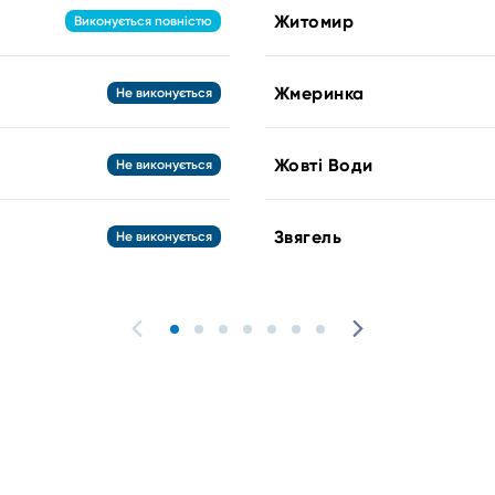
Житомир
Виконується повністю
Жмеринка
Не виконується
Жовті Води
Не виконується
Звягель
Не виконується