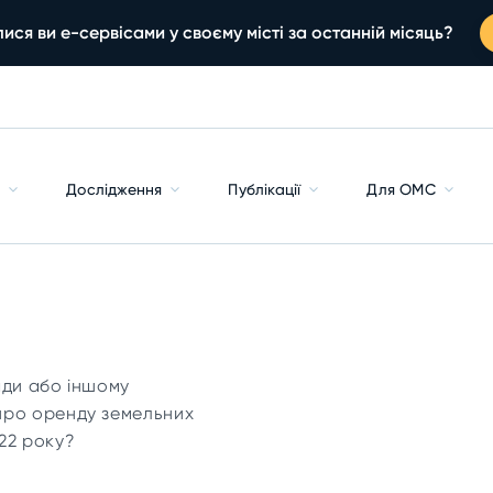
ися ви е-сервісами у своєму місті за останній місяць?
с
Дослідження
Публікації
Для ОМС
ади або іншому
про оренду земельних
22 року?