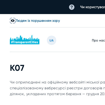
Чи користувал
Людям із порушенням зору
Про на
UA
К07
Чи оприлюднені на офіційному вебсайті міської р
спеціалізованому вебресурсі реєстри договорів 
ділянок, укладених протягом березня — грудня 20