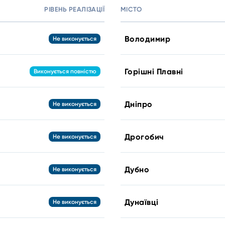
РІВЕНЬ РЕАЛІЗАЦІЇ
МІСТО
Володимир
Не виконується
Горішні Плавні
Виконується повністю
Дніпро
Не виконується
Дрогобич
Не виконується
Дубно
Не виконується
Дунаївці
Не виконується