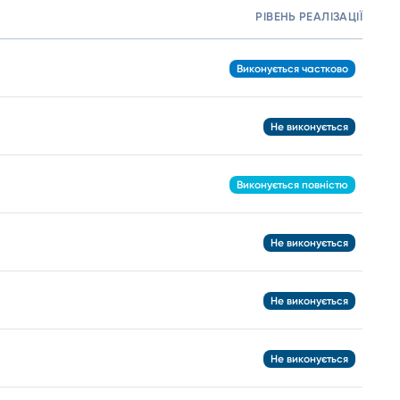
РІВЕНЬ РЕАЛІЗАЦІЇ
М
Виконується частково
Не виконується
Виконується повністю
Не виконується
Не виконується
Не виконується