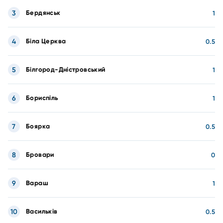
3
Бердянськ
1
4
Біла Церква
0.5
5
Білгород-Дністровський
1
6
Бориспіль
1
7
Боярка
0.5
8
Бровари
0
9
Вараш
1
10
Васильків
0.5