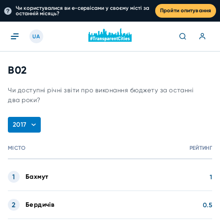
Чи користувалися ви е-сервісами у своєму місті за
Пройти опитування
останній місяць?
UA
B02
Чи доступні річні звіти про виконання бюджету за останні
два роки?
2017
МІСТО
РЕЙТИНГ
1
Бахмут
1
2
Бердичів
0.5