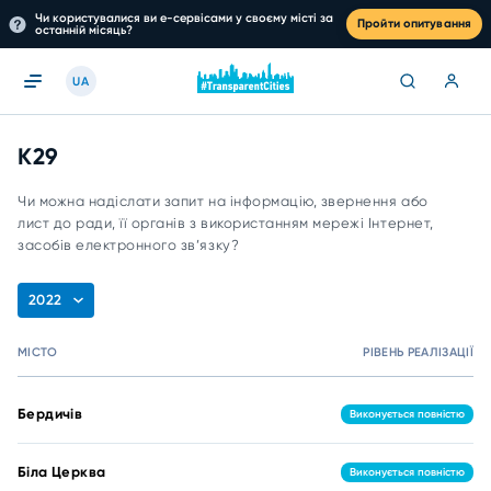
Чи користувалися ви е-сервісами у своєму місті за
Пройти опитування
останній місяць?
UA
К29
Чи можна надіслати запит на інформацію, звернення або
лист до ради, її органів з використанням мережі Інтернет,
засобів електронного зв’язку?
2022
МІСТО
РІВЕНЬ РЕАЛІЗАЦІЇ
Бердичів
Виконується повністю
Біла Церква
Виконується повністю