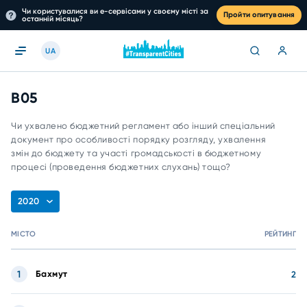
Чи користувалися ви е-сервісами у своєму місті за
Пройти опитування
останній місяць?
UA
B05
Чи ухвалено бюджетний регламент або інший спеціальний
документ про особливості порядку розгляду, ухвалення
змін до бюджету та участі громадськості в бюджетному
процесі (проведення бюджетних слухань) тощо?
2020
МІСТО
РЕЙТИНГ
1
Бахмут
2