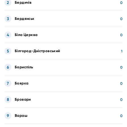
2
Бердичів
0
3
Бердянськ
0
4
Біла Церква
0
5
Білгород-Дністровський
1
6
Бориспіль
0
7
Боярка
0
8
Бровари
0
9
Вараш
0