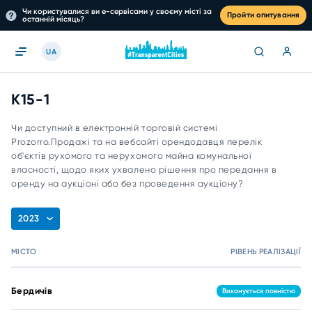
Чи користувалися ви е-сервісами у своєму місті за
Пройти опитування
останній місяць?
UA
K15-1
Чи доступний в електронній торговій системі
Prozorro.Продажі та на вебсайті орендодавця перелік
об'єктів рухомого та нерухомого майна комунальної
власності, щодо яких ухвалено рішення про передання в
оренду на аукціоні або без проведення аукціону?
2023
МІСТО
РІВЕНЬ РЕАЛІЗАЦІЇ
Бердичів
Виконується повністю