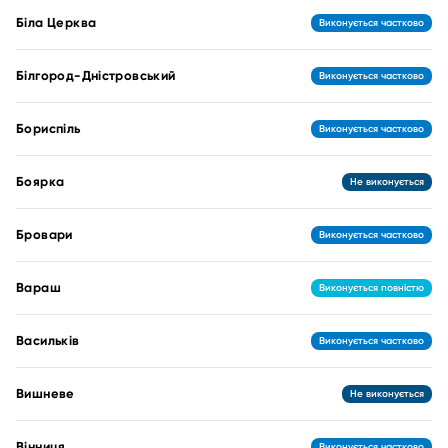
Біла Церква
Виконується частково
Білгород-Дністровський
Виконується частково
Бориспіль
Виконується частково
Боярка
Не виконується
Бровари
Виконується частково
Вараш
Виконується повністю
Васильків
Виконується частково
Вишневе
Не виконується
Вінниця
Виконується частково