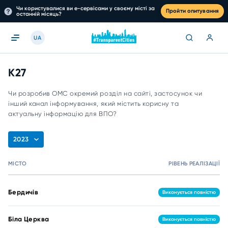
Чи користувалися ви е-сервісами у своєму місті за
Пройти опитування
останній місяць?
UA
K27
Чи розробив ОМС окремий розділ на сайті, застосунок чи
інший канал інформування, який містить корисну та
актуальну інформацію для ВПО?
2023
МІСТО
РІВЕНЬ РЕАЛІЗАЦІЇ
Бердичів
Виконується повністю
Біла Церква
Виконується повністю