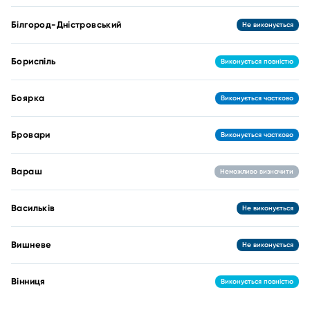
Білгород-Дністровський
Не виконується
Бориспіль
Виконується повністю
Боярка
Виконується частково
Бровари
Виконується частково
Вараш
Неможливо визначити
Васильків
Не виконується
Вишневе
Не виконується
Вінниця
Виконується повністю