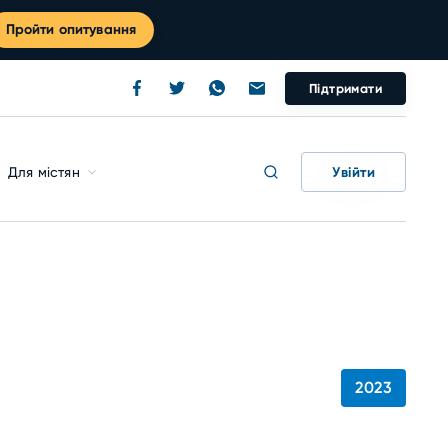
Пройти опитування
Підтримати
Увійти
Для містян
2023