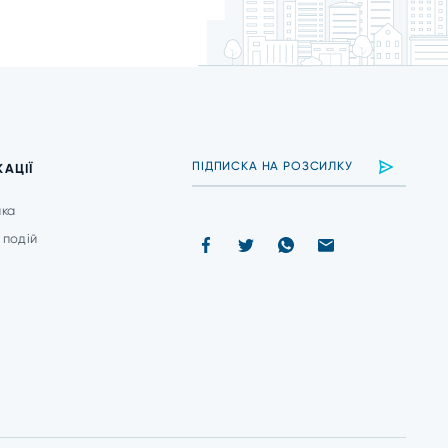
КАЦІЇ
ика
 подій
и