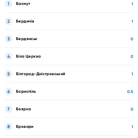
1
Бахмут
1
2
Бердичів
1
3
Бердянськ
0
4
Біла Церква
0
5
Білгород-Дністровський
1
6
Бориспіль
0.5
7
Боярка
0
8
Бровари
1