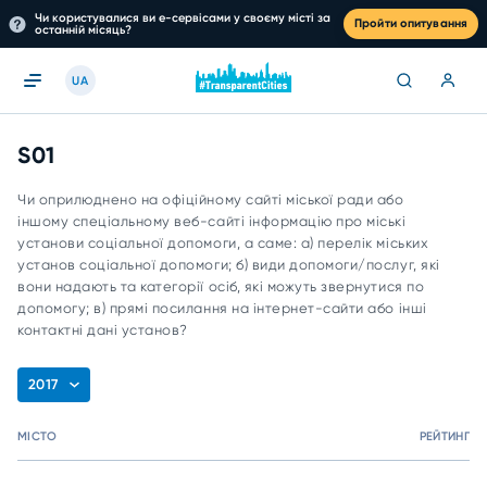
Чи користувалися ви е-сервісами у своєму місті за
Пройти опитування
останній місяць?
UA
S01
Чи оприлюднено на офіційному сайті міської ради або
іншому спеціальному веб-сайті інформацію про міські
установи соціальної допомоги, а саме: а) перелік міських
установ соціальної допомоги; б) види допомоги/послуг, які
вони надають та категорії осіб, які можуть звернутися по
допомогу; в) прямі посилання на інтернет-сайти або інші
контактні дані установ?
2017
МІСТО
РЕЙТИНГ