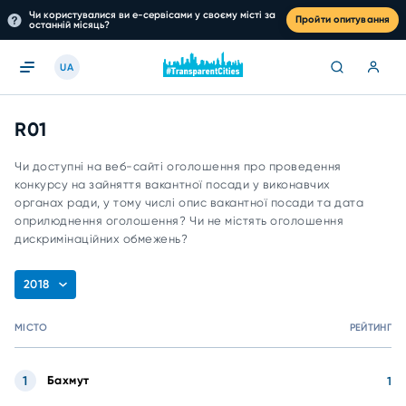
Чи користувалися ви е-сервісами у своєму місті за
Пройти опитування
останній місяць?
UA
R01
Чи доступні на веб-сайті оголошення про проведення
конкурсу на зайняття вакантної посади у виконавчих
органах ради, у тому числі опис вакантної посади та дата
оприлюднення оголошення? Чи не містять оголошення
дискримінаційних обмежень?
2018
МІСТО
РЕЙТИНГ
1
Бахмут
1