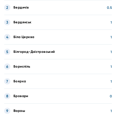
2
Бердичів
0.5
3
Бердянськ
1
4
Біла Церква
1
5
Білгород-Дністровський
1
6
Бориспіль
1
7
Боярка
1
8
Бровари
0
9
Вараш
1