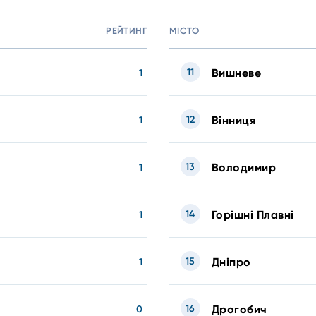
РЕЙТИНГ
МІСТО
11
Вишневе
1
12
Вінниця
1
13
Володимир
1
14
Горішні Плавні
1
15
Дніпро
1
16
Дрогобич
0