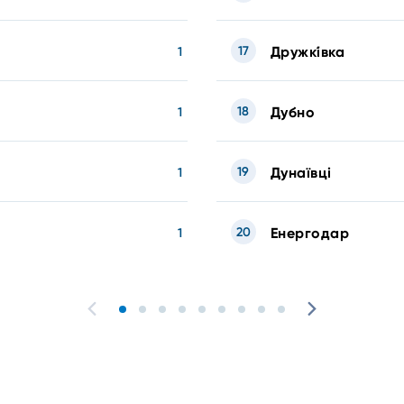
17
Дружкі́вка
1
18
Дубно
1
19
Дунаївці
1
20
Енергодар
1