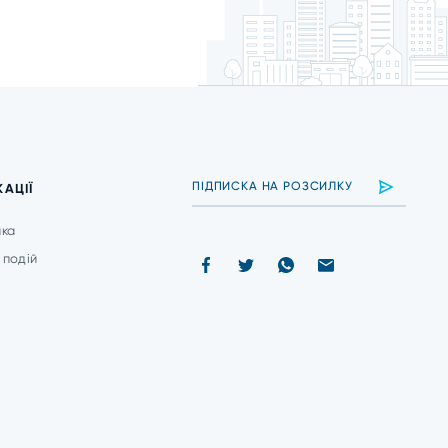
КАЦІЇ
ика
 подій
и