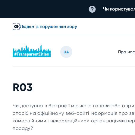
Чи користувал
Людям із порушенням зору
Про на
UA
R03
Чи доступна в біографії міського голови або опр
спосіб на офіційному веб-сайті інформація про зв
комерційними і некомерційними організаціями пе
посаду?