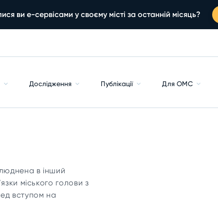
ися ви е-сервісами у своєму місті за останній місяць?
с
Дослідження
Публікації
Для ОМС
илюднена в інший
’язки міського голови з
ред вступом на