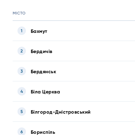
МІСТО
1
Бахмут
2
Бердичів
3
Бердянськ
4
Біла Церква
5
Білгород-Дністровський
6
Бориспіль