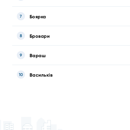
7
Боярка
8
Бровари
9
Вараш
10
Васильків