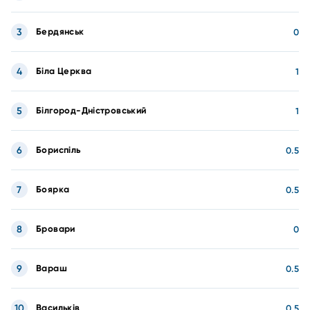
3
Бердянськ
0
4
Біла Церква
1
5
Білгород-Дністровський
1
6
Бориспіль
0.5
7
Боярка
0.5
8
Бровари
0
9
Вараш
0.5
10
Васильків
0.5