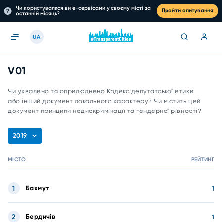
Чи користувалися ви е-сервісами у своєму місті за
Пройти опитування
останній місяць?
UA
V01
Чи ухвалено та оприлюднено Кодекс депутатської етики
або інший документ локального характеру? Чи містить цей
документ принципи недискримінації та гендерної рівності?
2019
МІСТО
РЕЙТИНГ
1
Бахмут
1
2
Бердичів
1