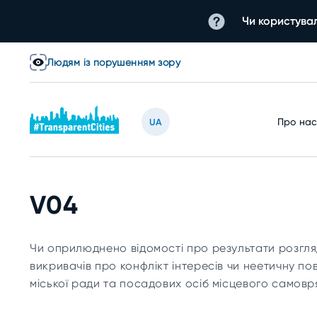
Чи користувал
Людям із порушенням зору
Про на
UA
V04
Чи оприлюднено відомості про результати розгля
викривачів про конфлікт інтересів чи неетичну по
міської ради та посадових осіб місцевого самов