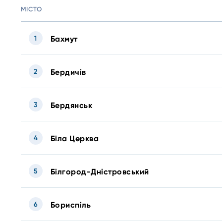
МІСТО
1
Бахмут
2
Бердичів
3
Бердянськ
4
Біла Церква
5
Білгород-Дністровський
6
Бориспіль