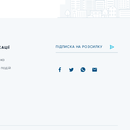
КАЦІЇ
ика
 подій
и