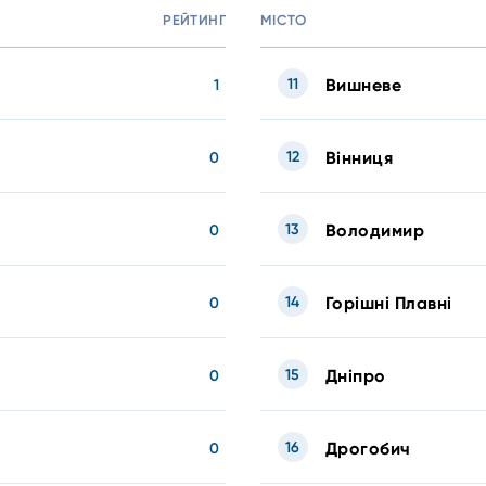
РЕЙТИНГ
МІСТО
11
Вишневе
1
12
Вінниця
0
13
Володимир
0
14
Горішні Плавні
0
15
Дніпро
0
16
Дрогобич
0