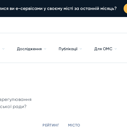
ися ви е-сервісами у своєму місті за останній місяць?
с
Дослідження
Публікації
Для ОМС
 врегулювання
іської ради?
РЕЙТИНГ
МІСТО