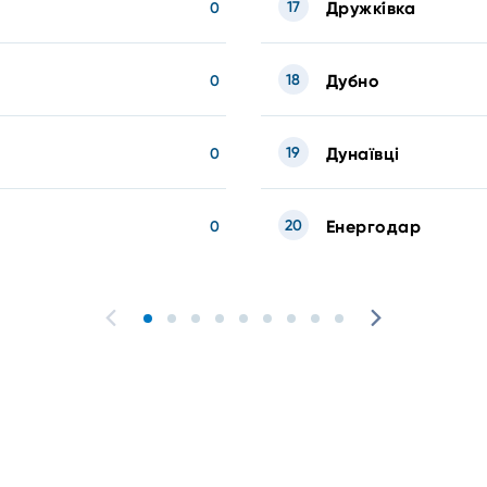
17
Дружкі́вка
0
18
Дубно
0
19
Дунаївці
0
20
Енергодар
0