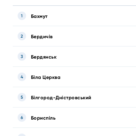
1
Бахмут
2
Бердичів
3
Бердянськ
4
Біла Церква
5
Білгород-Дністровський
6
Бориспіль