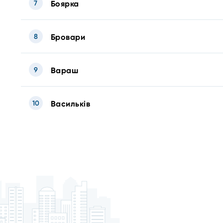
7
Боярка
8
Бровари
9
Вараш
10
Васильків