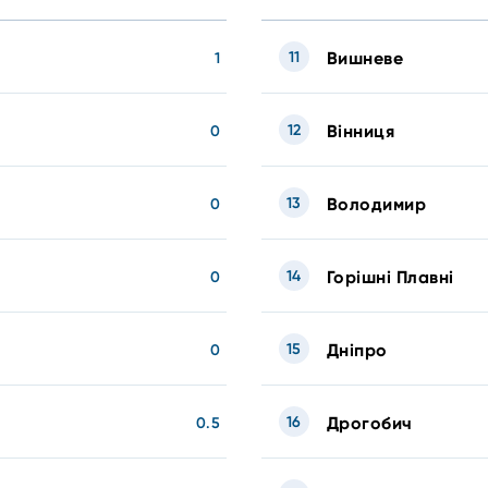
11
Вишневе
1
12
Вінниця
0
13
Володимир
0
14
Горішні Плавні
0
15
Дніпро
0
16
Дрогобич
0.5