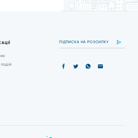
КАЦІЇ
ика
 подій
и