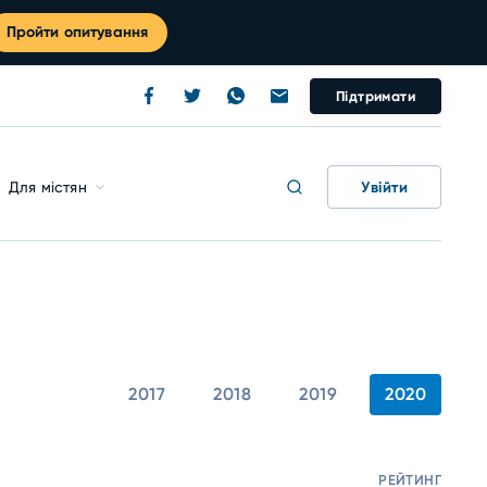
Пройти опитування
Підтримати
Увійти
Для містян
2017
2018
2019
2020
РЕЙТИНГ
М