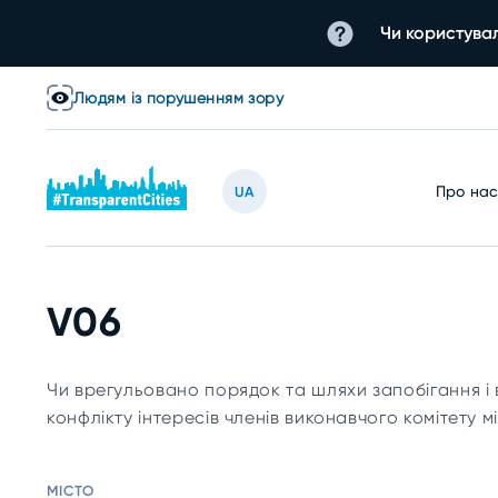
Чи користувал
Людям із порушенням зору
Про на
UA
V06
Чи врегульовано порядок та шляхи запобігання і
конфлікту інтересів членів виконавчого комітету м
МІСТО