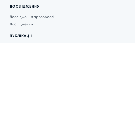
ДОСЛІДЖЕННЯ
Дослідження прозорості
Дослідження
ПУБЛІКАЦІЇ
Аналітика
Анонси подій
Новини
© 2026 Transparent Cities
Розробка сайту -
DesignPlanet