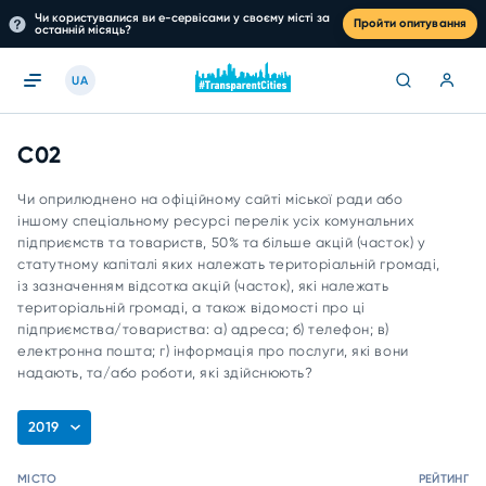
Чи користувалися ви е-сервісами у своєму місті за
Пройти опитування
останній місяць?
UA
C02
Чи оприлюднено на офіційному сайті міської ради або
іншому спеціальному ресурсі перелік усіх комунальних
підприємств та товариств, 50% та більше акцій (часток) у
статутному капіталі яких належать територіальній громаді,
із зазначенням відсотка акцій (часток), які належать
територіальній громаді, а також відомості про ці
підприємства/товариства: а) адреса; б) телефон; в)
електронна пошта; г) інформація про послуги, які вони
надають, та/або роботи, які здійснюють?
2019
МІСТО
РЕЙТИНГ