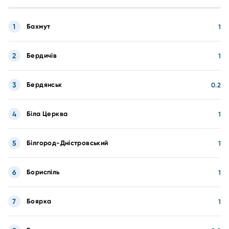
1
Бахмут
1
2
Бердичів
1
3
Бердянськ
0.2
4
Біла Церква
1
5
Білгород-Дністровський
1
6
Бориспіль
1
7
Боярка
1