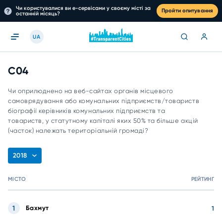
Чи користувалися ви е-сервісами у своєму місті за
Пройти опитування
останній місяць?
UA
C04
Чи оприлюднено на веб-сайтах органів місцевого
самоврядування або комунальних підприємств/товариств
біографії керівників комунальних підприємств та
товариств, у статутному капіталі яких 50% та більше акцій
(часток) належать територіальній громаді?
2018
МІСТО
РЕЙТИНГ
1
Бахмут
1