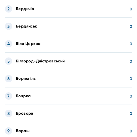
2
Бердичів
0
3
Бердянськ
0
4
Біла Церква
0
5
Білгород-Дністровський
0
6
Бориспіль
0
7
Боярка
0
8
Бровари
0
9
Вараш
0