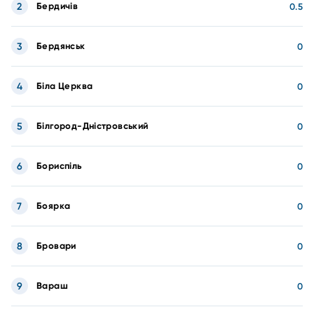
2
Бердичів
0.5
3
Бердянськ
0
4
Біла Церква
0
5
Білгород-Дністровський
0
6
Бориспіль
0
7
Боярка
0
8
Бровари
0
9
Вараш
0