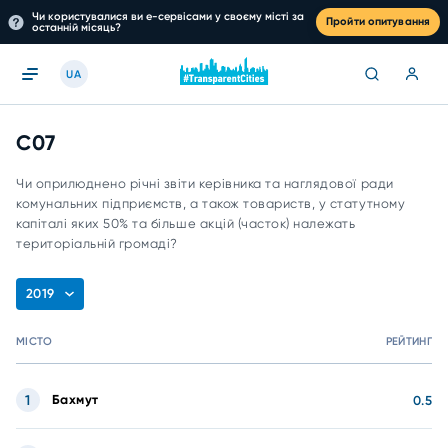
Чи користувалися ви е-сервісами у своєму місті за
Пройти опитування
останній місяць?
UA
C07
Чи оприлюднено річні звіти керівника та наглядової ради
комунальних підприємств, а також товариств, у статутному
капіталі яких 50% та більше акцій (часток) належать
територіальній громаді?
2019
МІСТО
РЕЙТИНГ
1
Бахмут
0.5