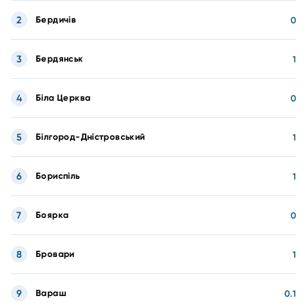
2
Бердичів
0
3
Бердянськ
1
4
Біла Церква
0
5
Білгород-Дністровський
1
6
Бориспіль
1
7
Боярка
0
8
Бровари
1
9
Вараш
0.1