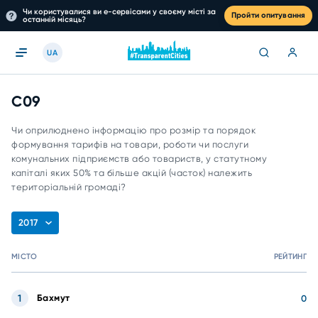
Чи користувалися ви е-сервісами у своєму місті за
Пройти опитування
останній місяць?
UA
C09
Чи оприлюднено інформацію про розмір та порядок
формування тарифів на товари, роботи чи послуги
комунальних підприємств або товариств, у статутному
капіталі яких 50% та більше акцій (часток) належить
територіальній громаді?
2017
МІСТО
РЕЙТИНГ
1
Бахмут
0