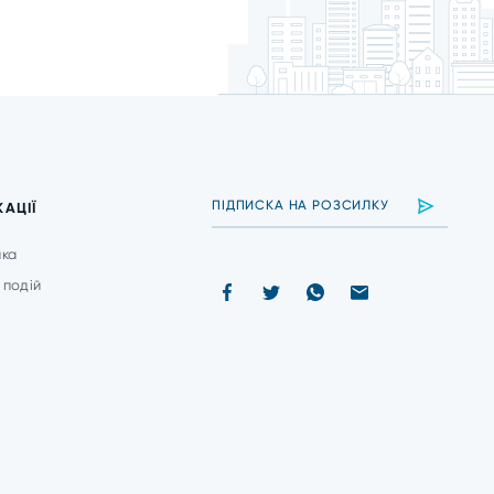
КАЦІЇ
ика
 подій
и