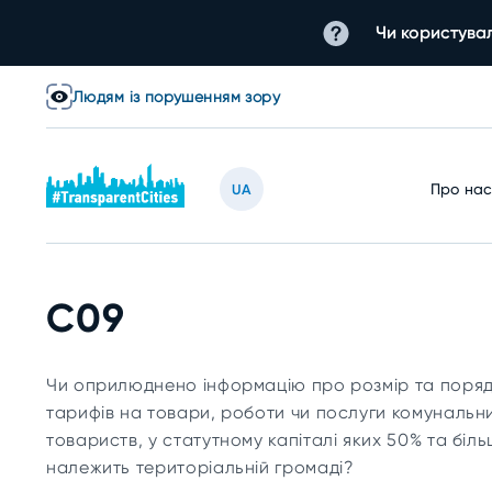
Чи користувал
Людям із порушенням зору
Про на
UA
C09
Чи оприлюднено інформацію про розмір та поря
тарифів на товари, роботи чи послуги комунальн
товариств, у статутному капіталі яких 50% та біль
належить територіальній громаді?