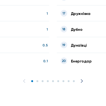
17
Дружкі́вка
1
18
Дубно
1
19
Дунаївці
0.5
20
Енергодар
0.1