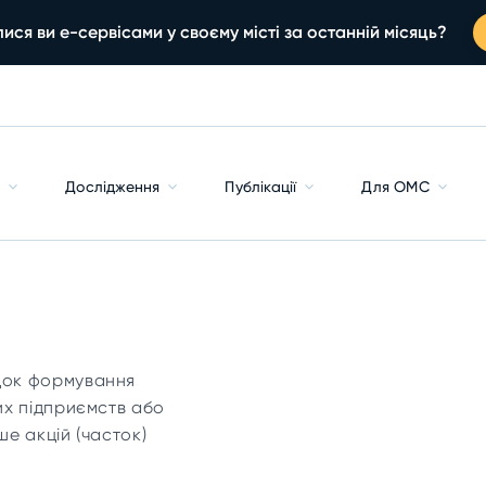
ися ви е-сервісами у своєму місті за останній місяць?
с
Дослідження
Публікації
Для ОМС
док формування
их підприємств або
ше акцій (часток)