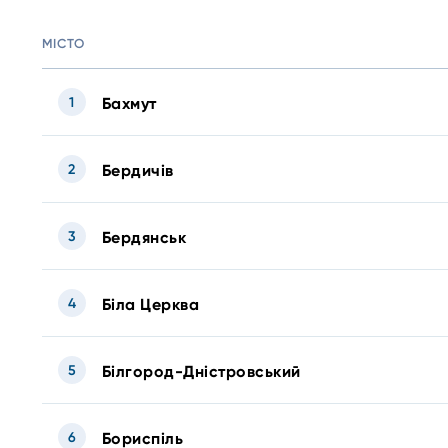
МІСТО
1
Бахмут
2
Бердичів
3
Бердянськ
4
Біла Церква
5
Білгород-Дністровський
6
Бориспіль