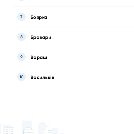
7
Боярка
8
Бровари
9
Вараш
10
Васильків