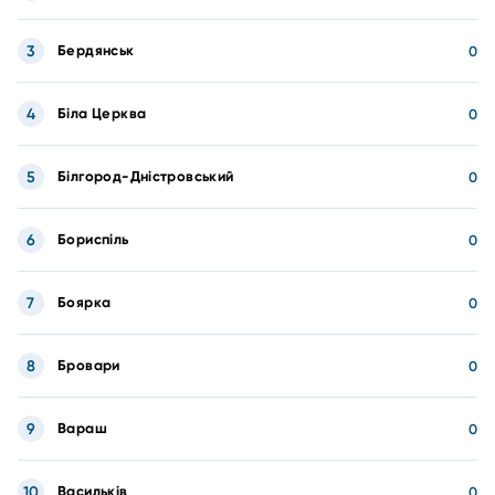
3
Бердянськ
0
4
Біла Церква
0
5
Білгород-Дністровський
0
6
Бориспіль
0
7
Боярка
0
8
Бровари
0
9
Вараш
0
10
Васильків
0