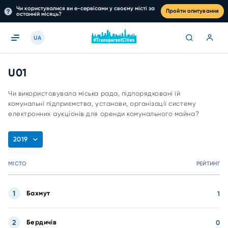
Чи користувалися ви е-сервісами у своєму місті за
Пройти опитування
останній місяць?
UA
U01
Чи використовувала міська рада, підпорядковані їй
комунальні підприємства, установи, організації систему
електронних аукціонів для оренди комунального майна?
2019
МІСТО
РЕЙТИНГ
1
Бахмут
1
2
Бердичів
0