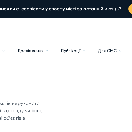
ися ви е-сервісами у своєму місті за останній місяць?
с
Дослідження
Публікації
Для ОМС
’єктів нерухомого
 в оренду чи інше
 об’єктів в