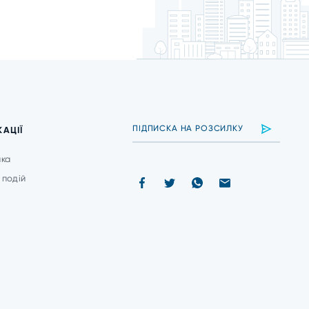
КАЦІЇ
ика
 подій
и