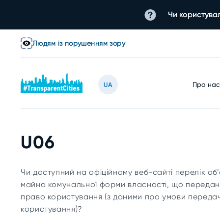
Чи користувал
Людям із порушенням зору
Про на
UA
U06
Чи доступний на офіційному веб-сайті перелік об
майна комунальної форми власності, що передані
право користування (з даними про умови передачі
користування)?