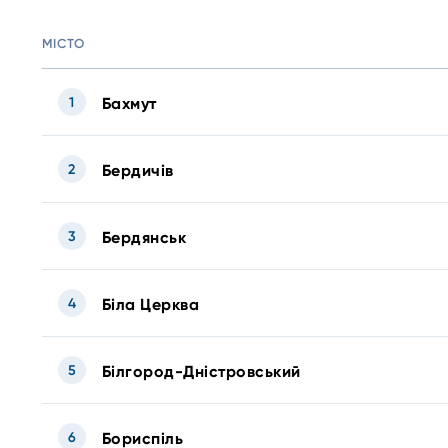
МІСТО
1
Бахмут
2
Бердичів
3
Бердянськ
4
Біла Церква
5
Білгород-Дністровський
6
Бориспіль