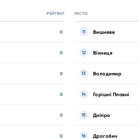
РЕЙТИНГ
МІСТО
11
Вишневе
0
12
Вінниця
0
13
Володимир
0
14
Горішні Плавні
0
15
Дніпро
0
16
Дрогобич
0