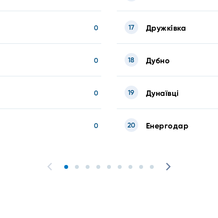
17
Дружкі́вка
0
18
Дубно
0
19
Дунаївці
0
20
Енергодар
0