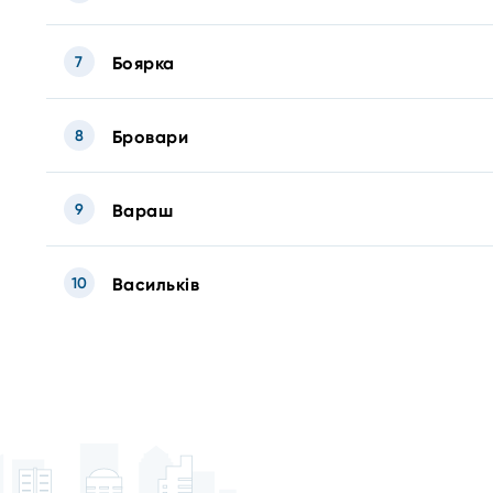
7
Боярка
8
Бровари
9
Вараш
10
Васильків