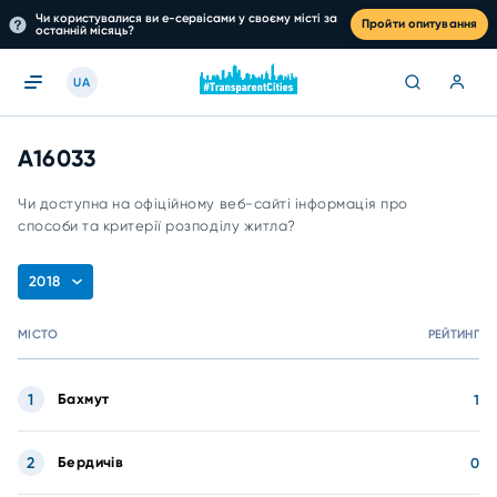
Чи користувалися ви е-сервісами у своєму місті за
Пройти опитування
останній місяць?
UA
A16033
Чи доступна на офіційному веб-сайті інформація про
способи та критерії розподілу житла?
2018
МІСТО
РЕЙТИНГ
1
Бахмут
1
2
Бердичів
0