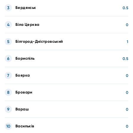
3
Бердянськ
0.5
4
Біла Церква
0
5
Білгород-Дністровський
1
6
Бориспіль
0.5
7
Боярка
0
8
Бровари
0
9
Вараш
0
10
Васильків
0