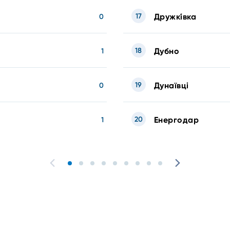
17
Дружкі́вка
0
18
Дубно
1
19
Дунаївці
0
20
Енергодар
1