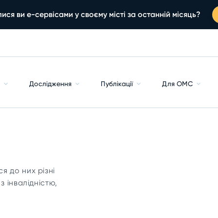
ися ви е-сервісами у своєму місті за останній місяць?
с
Дослідження
Публікації
Для ОМС
я до них різні
з інвалідністю,