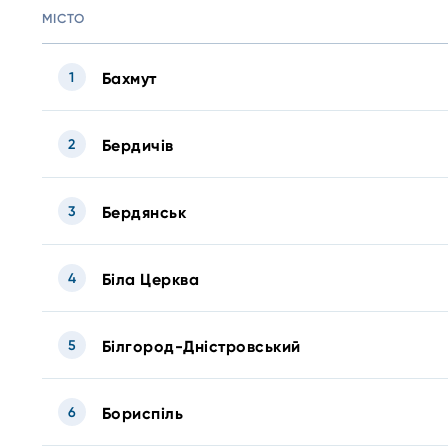
МІСТО
1
Бахмут
2
Бердичів
3
Бердянськ
4
Біла Церква
5
Білгород-Дністровський
6
Бориспіль