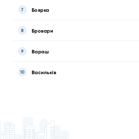
7
Боярка
8
Бровари
9
Вараш
10
Васильків