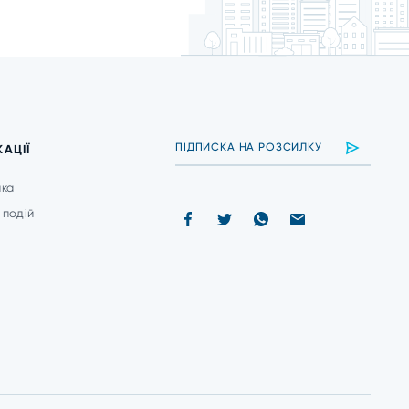
КАЦІЇ
ика
 подій
и