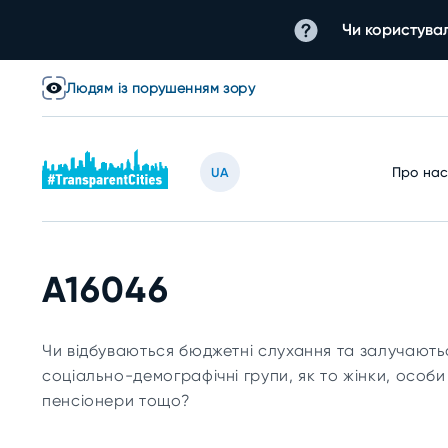
Чи користувал
Людям із порушенням зору
Про на
UA
A16046
Чи відбуваються бюджетні слухання та залучаютьс
соціально-демографічні групи, як то жінки, особи 
пенсіонери тощо?