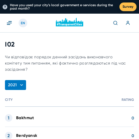
Have you used your city’s local government e‑services during the
Survey
past month?
EN
I02
Чи відповідає порядок денний засідань виконавчого
комітету тим питанням, які фактично розглядаються під час
засідання?
2021
CITY
RATING
1
Bakhmut
0
2
Berdyansk
0