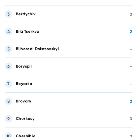
3
Berdychiv
0
4
Bila Tserkva
2
5
Bilhorod-Dnistrovskyi
-
6
Boryspil
-
7
Boyarka
-
8
Brovary
0
9
Cherkasy
0
10
Chernihiv
0