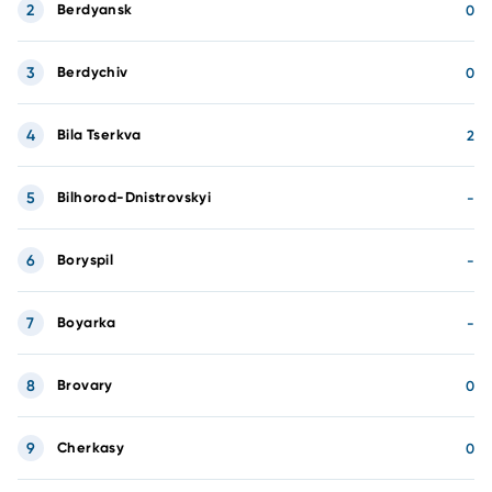
2
Berdyansk
0
3
Berdychiv
0
4
Bila Tserkva
2
5
Bilhorod-Dnistrovskyi
-
6
Boryspil
-
7
Boyarka
-
8
Brovary
0
9
Cherkasy
0