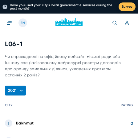
Have you used your city’s local government e‑services during the
Survey
past month?
EN
L06-1
Чи оприлюднені на офіційному вебсайті міської ради або
іншому спеціалізованому вебресурсі реєстри договорів
про оренду земельних ділянок, укладених протягом
останніх 2 років?
2021
CITY
RATING
1
Bakhmut
0