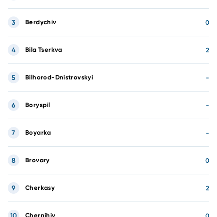
3
Berdychiv
0
4
Bila Tserkva
2
5
Bilhorod-Dnistrovskyi
-
6
Boryspil
-
7
Boyarka
-
8
Brovary
0
9
Cherkasy
2
10
Chernihiv
0