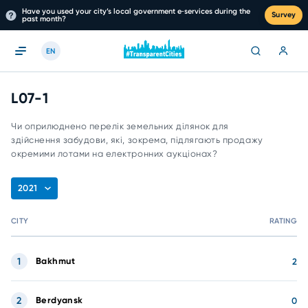
Have you used your city’s local government e‑services during the
Survey
past month?
EN
L07-1
Чи оприлюднено перелік земельних ділянок для
здійснення забудови, які, зокрема, підлягають продажу
окремими лотами на електронних аукціонах?
2021
CITY
RATING
1
Bakhmut
2
2
Berdyansk
0