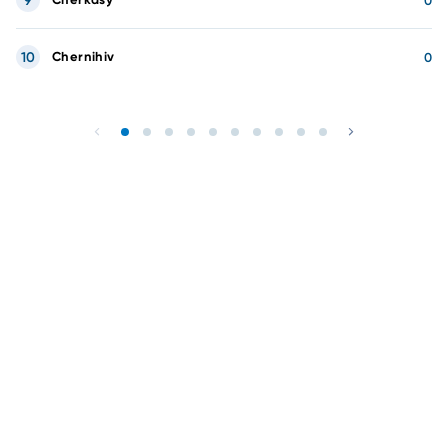
9
0
10
Chernihiv
0