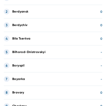
2
Berdyansk
0
3
Berdychiv
0
4
Bila Tserkva
0
5
Bilhorod-Dnistrovskyi
-
6
Boryspil
-
7
Boyarka
-
8
Brovary
0
Cherkasy