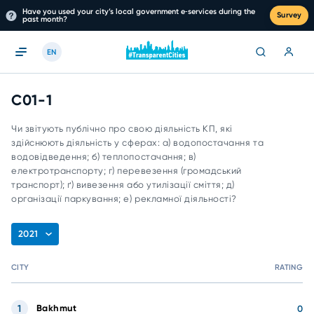
Have you used your city’s local government e‑services during the
Survey
past month?
EN
C01-1
Чи звітують публічно про свою діяльність КП, які
здійснюють діяльність у сферах: а) водопостачання та
водовідведення; б) теплопостачання; в)
електротранспорту; г) перевезення (громадський
транспорт); ґ) вивезення або утилізації сміття; д)
організації паркування; е) рекламної діяльності?
2021
CITY
RATING
1
Bakhmut
0