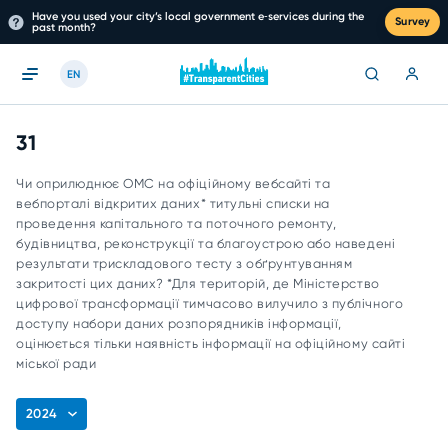
Have you used your city’s local government e‑services during the
Survey
past month?
EN
31
Чи оприлюднює ОМС на офіційному вебсайті та
вебпорталі відкритих даних* титульні списки на
проведення капітального та поточного ремонту,
будівництва, реконструкції та благоустрою або наведені
результати трискладового тесту з обґрунтуванням
закритості цих даних? *Для територій, де Міністерство
цифрової трансформації тимчасово вилучило з публічного
доступу набори даних розпорядників інформації,
оцінюється тільки наявність інформації на офіційному сайті
міської ради
2024