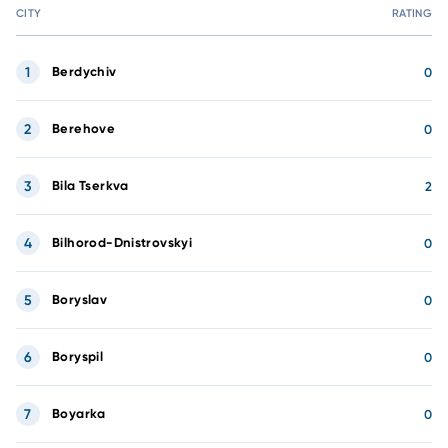
CITY
RATING
1
Berdychiv
0
2
Berehove
0
3
Bila Tserkva
2
4
Bilhorod-Dnistrovskyi
0
5
Boryslav
0
6
Boryspil
0
7
Boyarka
0