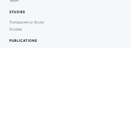
Team
STUDIES
Transparency Study
Studies
PUBLICATIONS
Analytics
Events
News
© 2026 Transparent Cities
Website development -
DesignPlanet