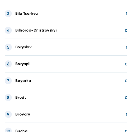
3
Bila Tserkva
1
4
Bilhorod-Dnistrovskyi
0
5
Boryslav
1
6
Boryspil
0
7
Boyarka
0
8
Brody
0
9
Brovary
1
10
Bucha
0