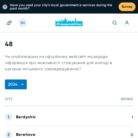
Have you used your city’s local government e‑services during the
Survey
past month?
EN
48
Чи опублікована на офіційному вебсайті міськради
інформація про можливості стажування для молоді в
органах місцевого самоврядування?
2024
CITY
RATING
1
Berdychiv
1
2
Berehove
0