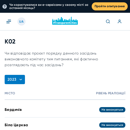
Чи користувалися ви е-сервісами у своєму місті за
Пройти опитування
останній місяць?
UA
K02
Чи відповідає проєкт порядку денного засідань
виконавчого комітету тим питанням, які фактично
розглядають під час засідань?
2023
МІСТО
РІВЕНЬ РЕАЛІЗАЦІЇ
Бердичів
Не виконується
Біла Церква
Не виконується