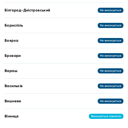
Білгород-Дністровський
Не виконується
Бориспіль
Не виконується
Боярка
Не виконується
Бровари
Не виконується
Вараш
Не виконується
Васильків
Не виконується
Вишневе
Не виконується
Вінниця
Виконується повністю