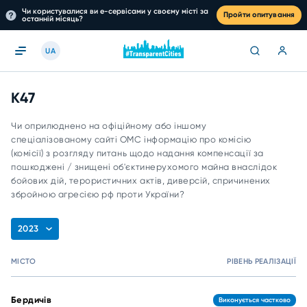
Чи користувалися ви е-сервісами у своєму місті за
Пройти опитування
останній місяць?
UA
K47
Чи оприлюднено на офіційному або іншому
спеціалізованому сайті ОМС інформацію про комісію
(комісії) з розгляду питань щодо надання компенсації за
пошкоджені / знищені об'єктинерухомого майна внаслідок
бойових дій, терористичних актів, диверсій, спричинених
збройною агресією рф проти України?
2023
МІСТО
РІВЕНЬ РЕАЛІЗАЦІЇ
Бердичів
Виконується частково