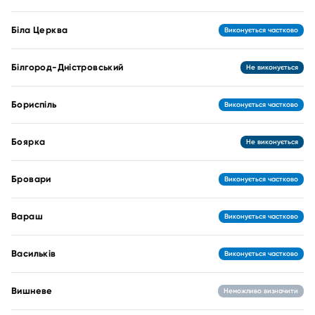
Біла Церква
Виконується частково
Білгород-Дністровський
Не виконується
Бориспіль
Виконується частково
Боярка
Не виконується
Бровари
Виконується частково
Вараш
Виконується частково
Васильків
Виконується частково
Вишневе
Неможливо визначити