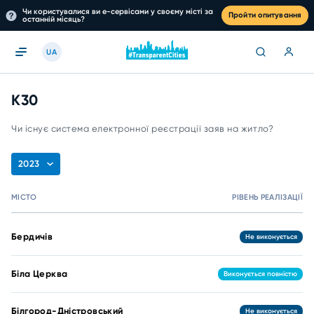
Чи користувалися ви е-сервісами у своєму місті за
Пройти опитування
останній місяць?
UA
K30
Чи існує система електронної реєстрації заяв на житло?
2023
МІСТО
РІВЕНЬ РЕАЛІЗАЦІЇ
Бердичів
Не виконується
Біла Церква
Виконується повністю
Білгород-Дністровський
Не виконується