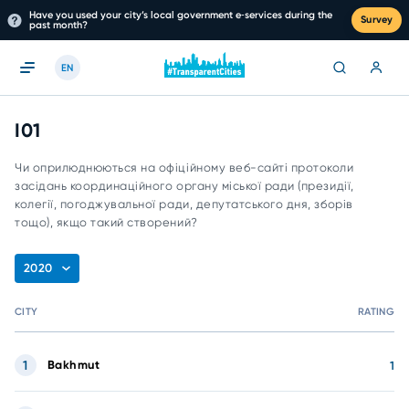
Have you used your city’s local government e‑services during the
Survey
past month?
EN
I01
Чи оприлюднюються на офіційному веб-сайті протоколи
засідань координаційного органу міської ради (президії,
колегії, погоджувальної ради, депутатського дня, зборів
тощо), якщо такий створений?
2020
CITY
RATING
1
Bakhmut
1