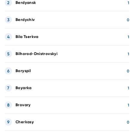
2
Berdyansk
1
3
Berdychiv
0
4
Bila Tserkva
1
5
Bilhorod-Dnistrovskyi
1
6
Boryspil
0
7
Boyarka
1
8
Brovary
1
9
Cherkasy
0