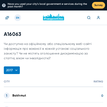
Have you used your city’s local government e‑services during the
Survey
past month?
EN
A16063
Чи доступна на офіційному або спеціальному веб-сайті
інформація про вакансії в кожній установі соціального
захисту? Чи не містять оголошення дискримінацію за
статтю, віком чи інвалідністю?
2017
CITY
RATING
1
Bakhmut
0