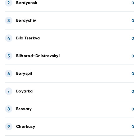
2
Berdyansk
0
3
Berdychiv
0
4
Bila Tserkva
0
5
Bilhorod-Dnistrovskyi
0
6
Boryspil
0
7
Boyarka
0
8
Brovary
0
9
Cherkasy
0