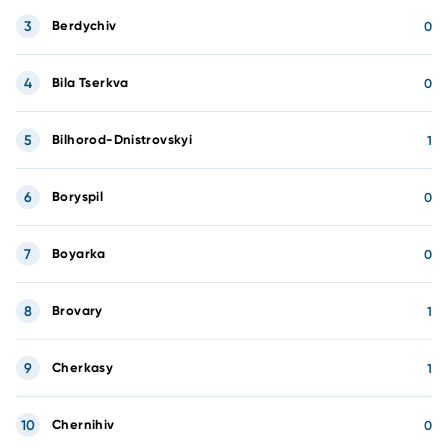
3
Berdychiv
0
4
Bila Tserkva
0
5
Bilhorod-Dnistrovskyi
1
6
Boryspil
0
7
Boyarka
0
8
Brovary
1
9
Cherkasy
1
10
Chernihiv
0