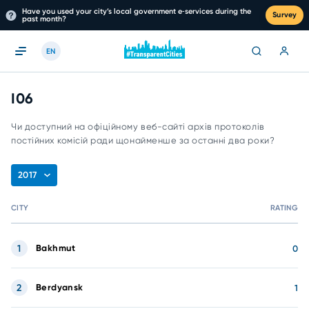
Have you used your city’s local government e‑services during the
Survey
past month?
EN
I06
Чи доступний на офіційному веб-сайті архів протоколів
постійних комісій ради щонайменше за останні два роки?
2017
CITY
RATING
1
Bakhmut
0
2
Berdyansk
1