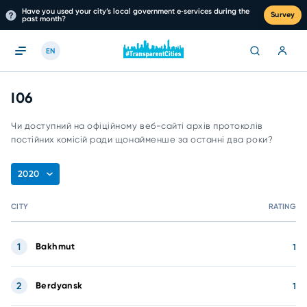
Have you used your city’s local government e‑services during the
Survey
past month?
EN
I06
Чи доступний на офіційному веб-сайті архів протоколів
постійних комісій ради щонайменше за останні два роки?
2020
CITY
RATING
1
Bakhmut
1
2
Berdyansk
1