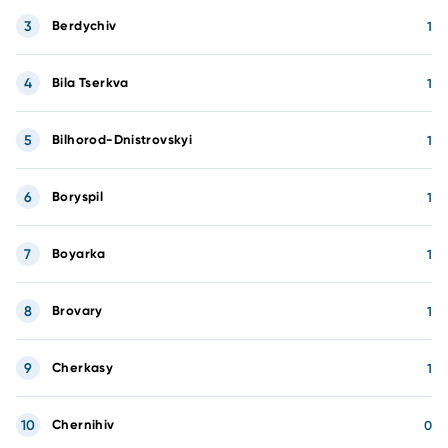
3
Berdychiv
1
4
Bila Tserkva
1
5
Bilhorod-Dnistrovskyi
1
6
Boryspil
1
7
Boyarka
1
8
Brovary
1
9
Cherkasy
1
10
Chernihiv
0