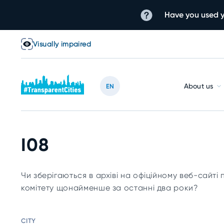
Have you used y
Visually impaired
About us
EN
I08
Чи зберігаються в архіві на офіційному веб-сайт
комітету щонайменше за останні два роки?
CITY