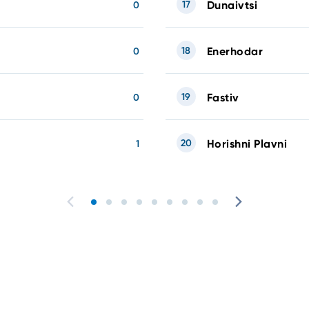
17
Dunaivtsi
0
18
Enerhodar
0
19
Fastiv
0
20
Horishni Plavni
1