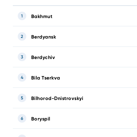
1
Bakhmut
2
Berdyansk
3
Berdychiv
4
Bila Tserkva
5
Bilhorod-Dnistrovskyi
6
Boryspil