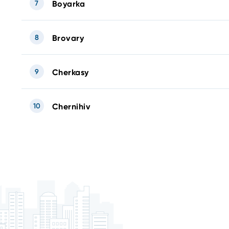
7
Boyarka
8
Brovary
9
Cherkasy
10
Chernihiv