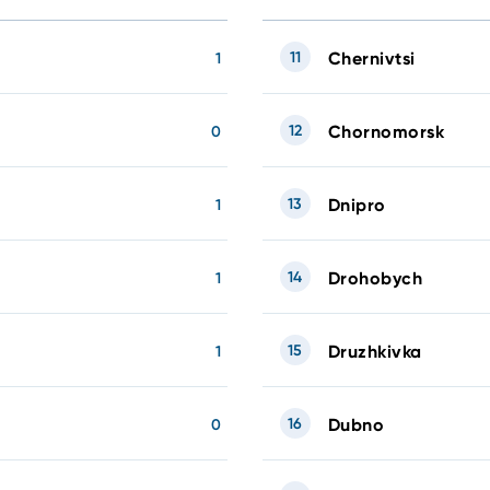
11
Chernivtsi
1
12
Chornomorsk
0
13
Dnipro
1
14
Drohobych
1
15
Druzhkivka
1
16
Dubno
0