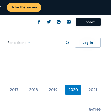
?
Take the survey
Support
Log in
For citizens
2017
2018
2019
2020
2021
RATING
C