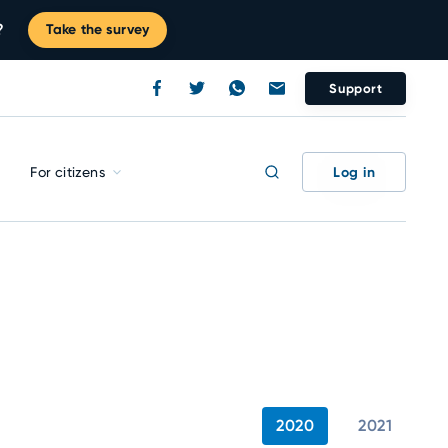
?
Take the survey
Support
Log in
For citizens
2020
2021