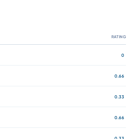
RATING
C
0
0.66
0.33
0.66
0.33