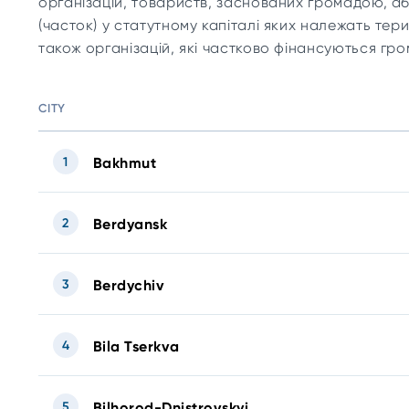
організацій, товариств, заснованих громадою, аб
(часток) у статутному капіталі яких належать тери
також організацій, які частково фінансуються г
CITY
1
Bakhmut
2
Berdyansk
3
Berdychiv
4
Bila Tserkva
5
Bilhorod-Dnistrovskyi