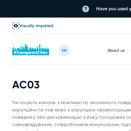
Have you used y
Visually impaired
About us
EN
AC03
Чи існують канали з можливістю анонімного пові
корупційні та пов’язані з корупцією правопоруше
поведінку або дискримінацію з боку посадових ос
самоврядування, співробітників комунальних підп