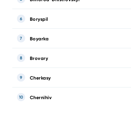
6
Boryspil
7
Boyarka
8
Brovary
9
Cherkasy
10
Chernihiv