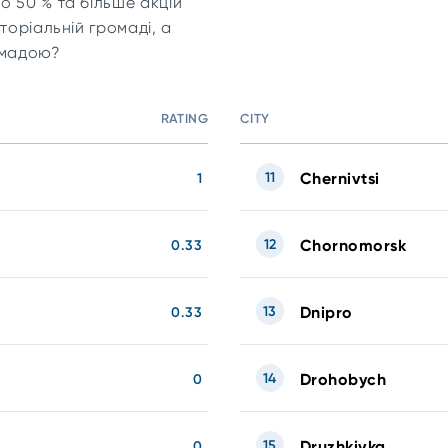
о 50 % та більше акцій
торіальній громаді, а
ромадою?
RATING
CITY
11
Chernivtsi
1
12
Chornomorsk
0.33
13
Dnipro
0.33
14
Drohobych
0
15
Druzhkivka
0