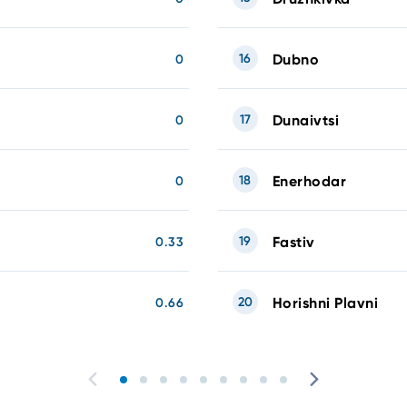
16
Dubno
0
17
Dunaivtsi
0
18
Enerhodar
0
19
Fastiv
0.33
20
Horishni Plavni
0.66