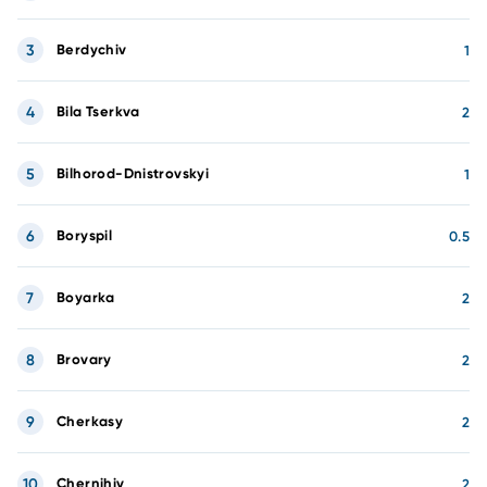
3
Berdychiv
1
4
Bila Tserkva
2
5
Bilhorod-Dnistrovskyi
1
6
Boryspil
0.5
7
Boyarka
2
8
Brovary
2
9
Cherkasy
2
10
Chernihiv
2