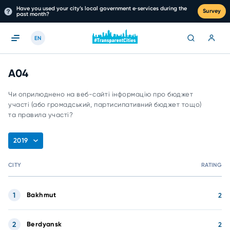
Have you used your city’s local government e‑services during the
Survey
past month?
EN
A04
Чи оприлюднено на веб-сайті інформацію про бюджет
участі (або громадський, партисипативний бюджет тощо)
та правила участі?
2019
CITY
RATING
1
Bakhmut
2
2
Berdyansk
2