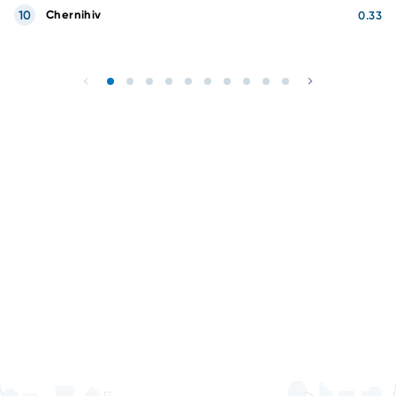
10
Chernihiv
0.33