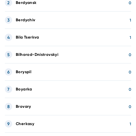
2
Berdyansk
0
3
Berdychiv
1
4
Bila Tserkva
1
5
Bilhorod-Dnistrovskyi
0
6
Boryspil
0
7
Boyarka
0
8
Brovary
0
9
Cherkasy
1