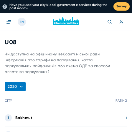
Have you used your city’s local government e‑services during the
Survey
past month?
EN
U08
Чи доступна на офіційному вебсайті міської ради
інформація про тарифи на паркування, карта
паркувальних майданчиків або схема ОДР та способи
оплати за паркування?
2020
CITY
RATING
1
Bakhmut
1