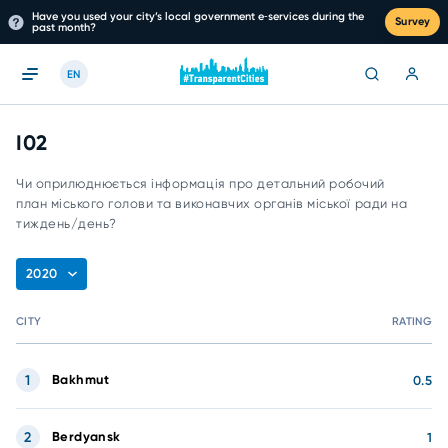
Have you used your city’s local government e‑services during the
Survey
past month?
EN
I02
Чи оприлюднюється інформація про детальний робочий
план міського голови та виконавчих органів міської ради на
тиждень/день?
2020
CITY
RATING
1
Bakhmut
0.5
2
Berdyansk
1