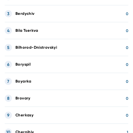
3
Berdychiv
0
4
Bila Tserkva
0
5
Bilhorod-Dnistrovskyi
0
6
Boryspil
0
7
Boyarka
0
8
Brovary
0
9
Cherkasy
0
10
Chernihiv
1