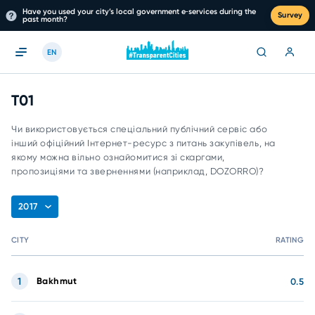
Have you used your city’s local government e‑services during the
Survey
past month?
EN
T01
Чи використовується спеціальний публічний сервіс або
інший офіційний Інтернет-ресурс з питань закупівель, на
якому можна вільно ознайомитися зі скаргами,
пропозиціями та зверненнями (наприклад, DOZORRO)?
2017
CITY
RATING
1
Bakhmut
0.5