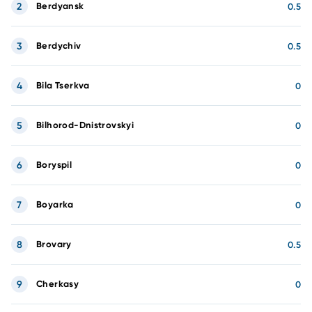
2
Berdyansk
0.5
3
Berdychiv
0.5
4
Bila Tserkva
0
5
Bilhorod-Dnistrovskyi
0
6
Boryspil
0
7
Boyarka
0
8
Brovary
0.5
9
Cherkasy
0