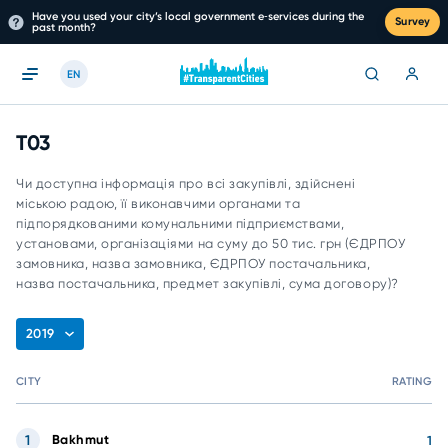
Have you used your city’s local government e‑services during the
Survey
past month?
EN
T03
Чи доступна інформація про всі закупівлі, здійснені
міською радою, її виконавчими органами та
підпорядкованими комунальними підприємствами,
установами, організаціями на суму до 50 тис. грн (ЄДРПОУ
замовника, назва замовника, ЄДРПОУ постачальника,
назва постачальника, предмет закупівлі, сума договору)?
2019
CITY
RATING
1
Bakhmut
1