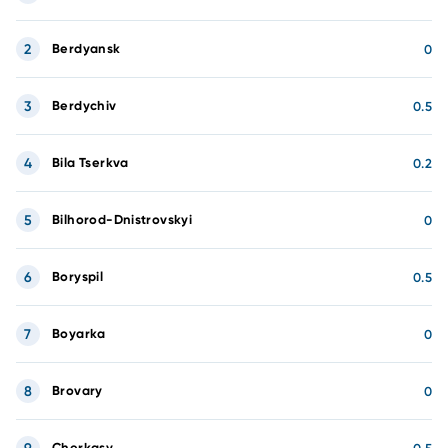
2
Berdyansk
0
3
Berdychiv
0.5
4
Bila Tserkva
0.2
5
Bilhorod-Dnistrovskyi
0
6
Boryspil
0.5
7
Boyarka
0
8
Brovary
0
Cherkasy