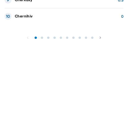
9
0.5
10
Chernihiv
0