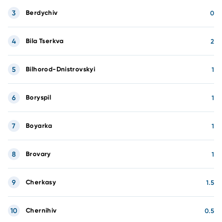
3
Berdychiv
0
4
Bila Tserkva
2
5
Bilhorod-Dnistrovskyi
1
6
Boryspil
1
7
Boyarka
1
8
Brovary
1
9
Cherkasy
1.5
10
Chernihiv
0.5