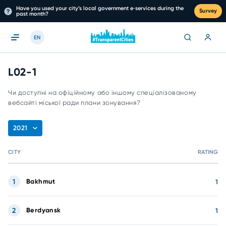
Have you used your city’s local government e‑services during the
Survey
past month?
EN
L02-1
Чи доступні на офіційному або іншому спеціалізованому
вебсайті міської ради плани зонування?
2021
CITY
RATING
1
Bakhmut
1
2
Berdyansk
1