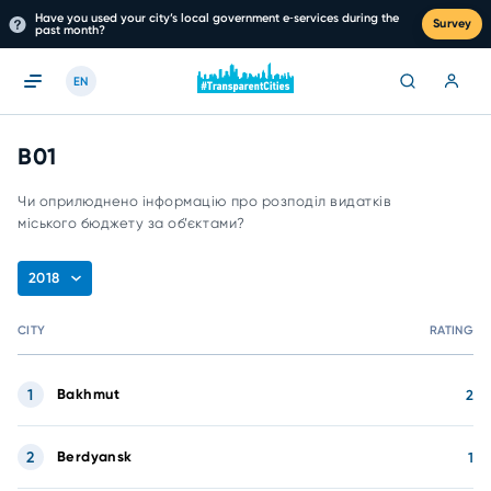
Have you used your city’s local government e‑services during the
Survey
past month?
EN
B01
Чи оприлюднено інформацію про розподіл видатків
міського бюджету за об’єктами?
2018
CITY
RATING
1
Bakhmut
2
2
Berdyansk
1