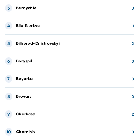
3
Berdychiv
0
4
Bila Tserkva
1
5
Bilhorod-Dnistrovskyi
2
6
Boryspil
0
7
Boyarka
0
8
Brovary
0
9
Cherkasy
2
10
Chernihiv
0